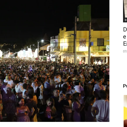
E
D
e
E
07
P