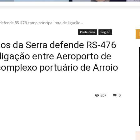
efende RS-476 como principal rota de ligação...
Prefeitura
Região
os da Serra defende RS-476
 ligação entre Aeroporto de
 complexo portuário de Arroio
267
0