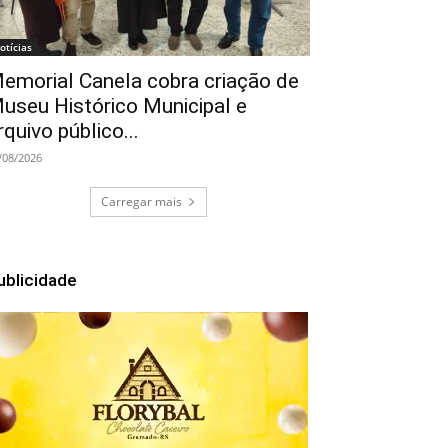
otícias
emorial Canela cobra criação de
useu Histórico Municipal e
rquivo público...
/08/2026
Carregar mais
ublicidade