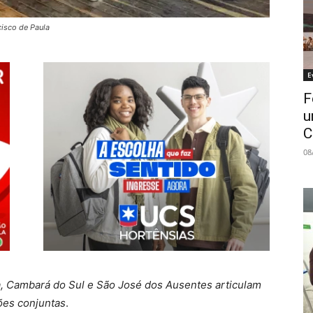
cisco de Paula
E
F
u
C
08
a, Cambará do Sul e São José dos Ausentes articulam
ões conjuntas
.