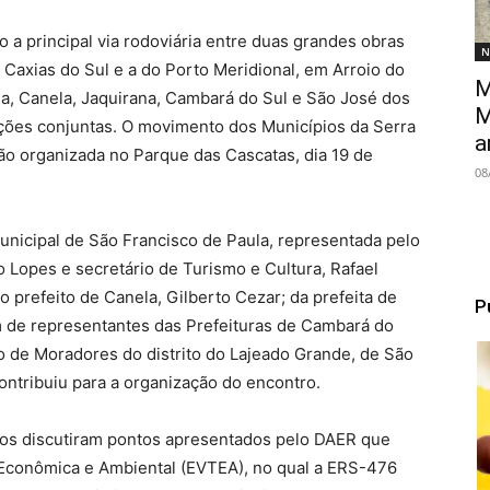
a principal via rodoviária entre duas grandes obras
N
m Caxias do Sul e a do Porto Meridional, em Arroio do
M
la, Canela, Jaquirana, Cambará do Sul e São José dos
M
ações conjuntas. O movimento dos Municípios da Serra
a
ão organizada no Parque das Cascatas, dia 19 de
08
unicipal de São Francisco de Paula, representada pelo
to Lopes e secretário de Turismo e Cultura, Rafael
o prefeito de Canela, Gilberto Cezar; da prefeita de
P
ém de representantes das Prefeituras de Cambará do
o de Moradores do distrito do Lajeado Grande, de São
ntribuiu para a organização do encontro.
ios discutiram pontos apresentados pelo DAER que
 Econômica e Ambiental (EVTEA), no qual a ERS-476