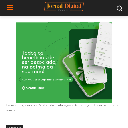
Início
Segurança
Motorista embriagado tenta fugir de carro e acaba
preso
Segurança