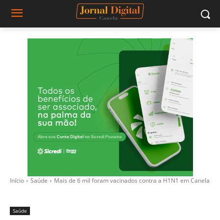
Início
Saúde
Mais de 6 mil foram vacinados contra a H1N1 em Canela
Saúde