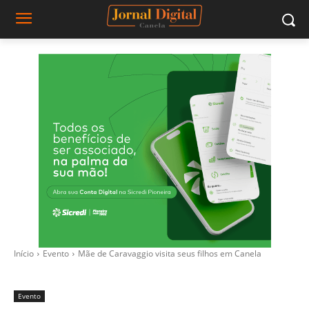
Início
Evento
Mãe de Caravaggio visita seus filhos em Canela
Evento