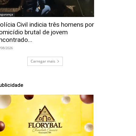
egurança
olícia Civil indicia três homens por
omicídio brutal de jovem
ncontrado...
/08/2026
Carregar mais
ublicidade