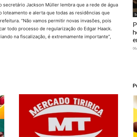
o secretário Jackson Müller lembra que a rede de água
o loteamento e alerta que todas as residências que
S
refeitura. “Não vamos permitir novas invasões, pois
P
car todo processo de regularização do Edgar Haack.
h
liando na fiscalização, é extremamente importante”,
e
06
P