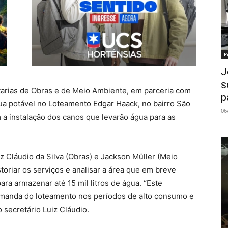
P
J
s
tarias de Obras e de Meio Ambiente, em parceria com
p
ua potável no Loteamento Edgar Haack, no bairro São
06
a instalação dos canos que levarão água para as
z Cláudio da Silva (Obras) e Jackson Müller (Meio
oriar os serviços e analisar a área que em breve
ra armazenar até 15 mil litros de água. “Este
demanda do loteamento nos períodos de alto consumo e
o secretário Luiz Cláudio.