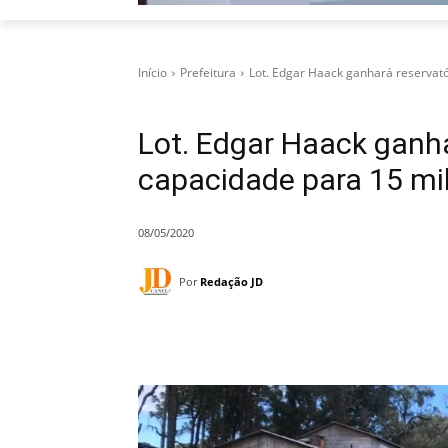
Início
Prefeitura
Lot. Edgar Haack ganhará reservató
Lot. Edgar Haack ganh
capacidade para 15 mil 
08/05/2020
Por
Redação JD