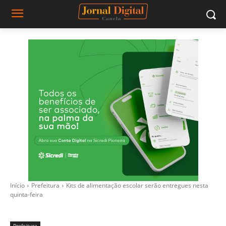
Início
Prefeitura
Kits de alimentação escolar serão entregues nesta
quinta-feira
Prefeitura