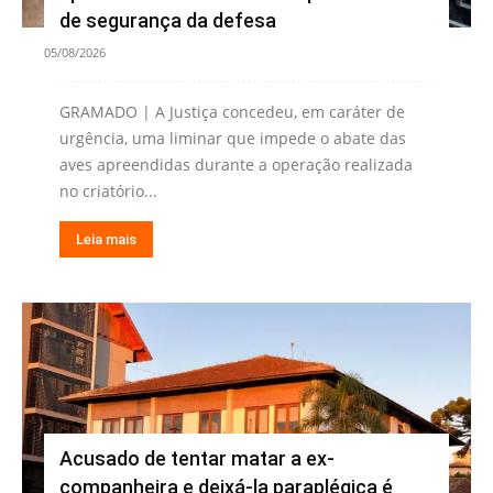
de segurança da defesa
05/08/2026
GRAMADO | A Justiça concedeu, em caráter de
urgência, uma liminar que impede o abate das
aves apreendidas durante a operação realizada
no criatório...
Leia mais
Acusado de tentar matar a ex-
companheira e deixá-la paraplégica é