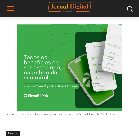
Início
Evento
Gramadotur prepara um Natal Luz de 101 dias
Evento