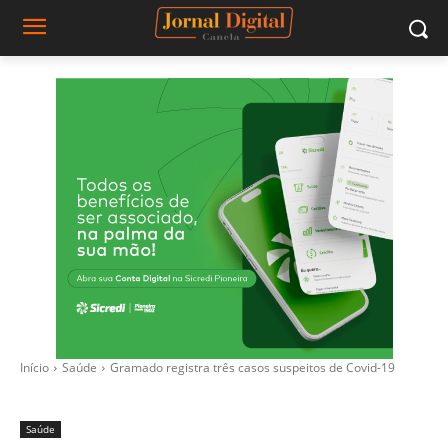
Início
Saúde
Gramado registra três casos suspeitos de Covid-19
Saúde