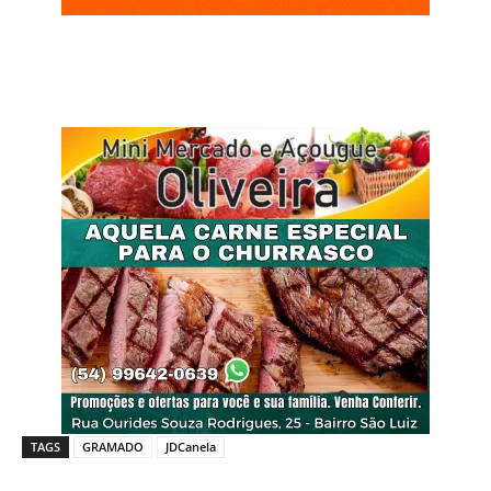
TAGS
GRAMADO
JDCanela