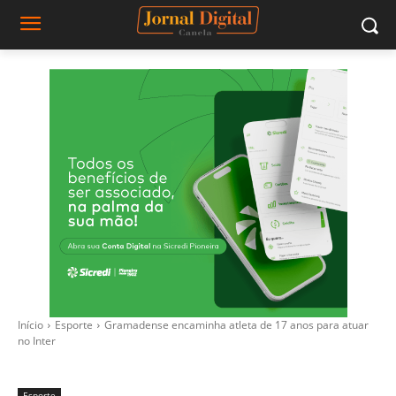
Início
Esporte
Gramadense encaminha atleta de 17 anos para atuar
no Inter
Esporte