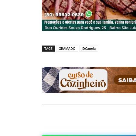
TAGS
GRAMADO
JDCanela
Compartilhado