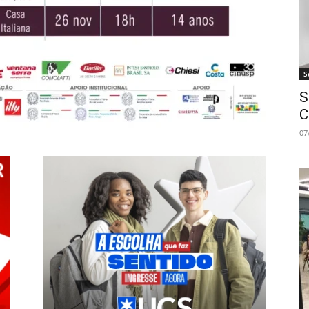
S
S
C
07