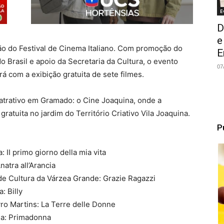
E
D
e
ão do Festival de Cinema Italiano. Com promoção do
E
do Brasil e apoio da Secretaria da Cultura, o evento
07
 com a exibição gratuita de sete filmes.
atrativo em Gramado: o Cine Joaquina, onde a
gratuita no jardim do Território Criativo Vila Joaquina.
P
 II primo giorno della mia vita
natra all’Arancia
de Cultura da Várzea Grande: Grazie Ragazzi
: Billy
ro Martins: La Terre delle Donne
na: Primadonna