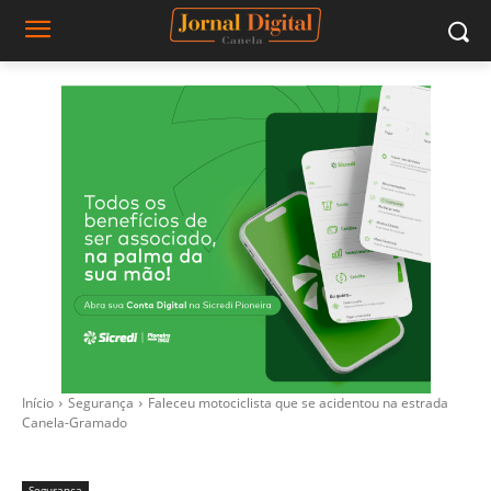
Início
Segurança
Faleceu motociclista que se acidentou na estrada
Canela-Gramado
Segurança