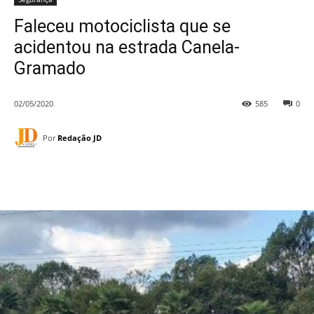
Faleceu motociclista que se
acidentou na estrada Canela-
Gramado
02/05/2020
585
0
Por
Redação JD