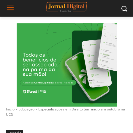
Início
Educação
Especializações em Direito têm início em outubro na
UCS
Educação