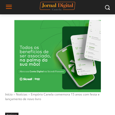
Início
Notícias
Empório Canela comemora 15 anos com festa e
lançamento de novo livro
Notícias