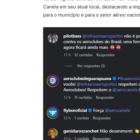
Canela em seu atual local, destacando a impo
para o município e para o setor aéreo nacion