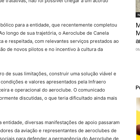
e tratativas, não foi possível chegar a um acordo
N
M
ólico para a entidade, que recentemente completou
M
Ao longo de sua trajetória, o Aeroclube de Canela
a
ca e respeitada, com relevantes serviços prestados ao
o de novos pilotos e no incentivo à cultura da
08
ro de suas limitações, construir uma solução viável e
s condições e valores apresentados pela Infraero
P
ceira e operacional do aeroclube. O comunicado
mente discutidas, o que teria dificultado ainda mais
 da entidade, diversas manifestações de apoio passaram
radores da aviação e representantes de aeroclubes de
s sociais para defender a permanência do Aeroclube de