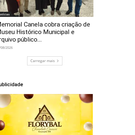
otícias
emorial Canela cobra criação de
useu Histórico Municipal e
rquivo público...
/08/2026
Carregar mais
ublicidade