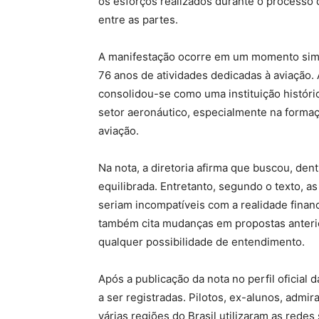
os esforços realizados durante o processo d
entre as partes.
A manifestação ocorre em um momento simb
76 anos de atividades dedicadas à aviação. 
consolidou-se como uma instituição históri
setor aeronáutico, especialmente na formaçã
aviação.
Na nota, a diretoria afirma que buscou, dent
equilibrada. Entretanto, segundo o texto, a
seriam incompatíveis com a realidade finan
também cita mudanças em propostas anterior
qualquer possibilidade de entendimento.
Após a publicação da nota no perfil oficial
a ser registradas. Pilotos, ex-alunos, admi
várias regiões do Brasil utilizaram as rede