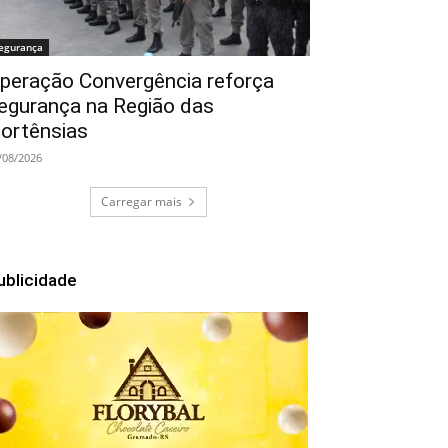
egurança
peração Convergência reforça
egurança na Região das
ortênsias
/08/2026
Carregar mais
ublicidade