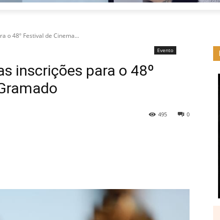
a o 48º Festival de Cinema...
Evento
s inscrições para o 48º
 Gramado
495
0