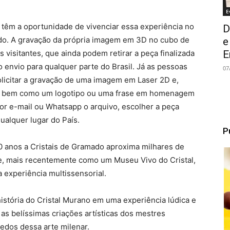
E
têm a oportunidade de vivenciar essa experiência no
D
o. A gravação da própria imagem em 3D no cubo de
e
E
 visitantes, que ainda podem retirar a peça finalizada
 o envio para qualquer parte do Brasil. Já as pessoas
07
licitar a gravação de uma imagem em Laser 2D e,
o, bem como um logotipo ou uma frase em homenagem
or e-mail ou Whatsapp o arquivo, escolher a peça
ualquer lugar do País.
P
0 anos a Cristais de Gramado aproxima milhares de
o e, mais recentemente como um Museu Vivo do Cristal,
 experiência multissensorial.
 história do Cristal Murano em uma experiência lúdica e
 as belíssimas criações artísticas dos mestres
edos dessa arte milenar.