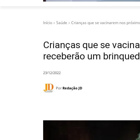
Início
Saúde
Crianças que se vacinarem nos próxim
Crianças que se vacin
receberão um brinque
23/12/2022
Por
Redação JD