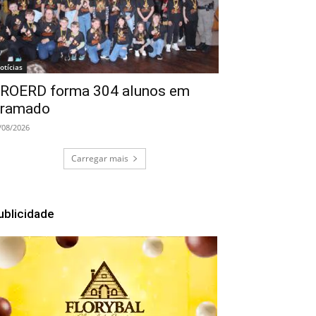
otícias
ROERD forma 304 alunos em
ramado
/08/2026
Carregar mais
ublicidade