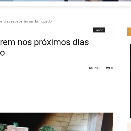
os dias receberão um brinquedo
Saúde
arem nos próximos dias
do
299
0