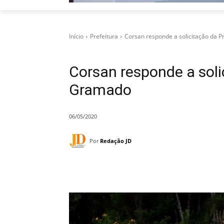
Início
Prefeitura
Corsan responde a solicitação da 
Corsan responde a soli
Gramado
06/05/2020
Por
Redação JD