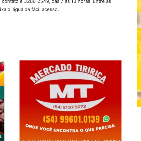
contato é 3286-2549, das 7 às 13 horas. Entre as
ixa d´água de fácil acesso.