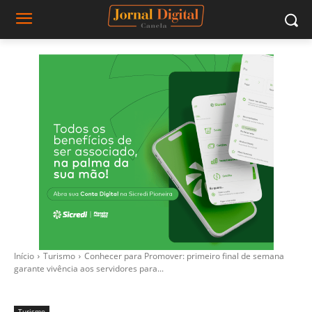
Início
Turismo
Conhecer para Promover: primeiro final de semana
garante vivência aos servidores para...
Turismo