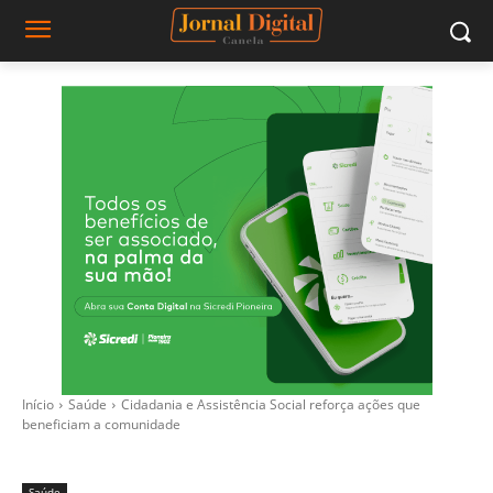
Início
Saúde
Cidadania e Assistência Social reforça ações que
beneficiam a comunidade
Saúde