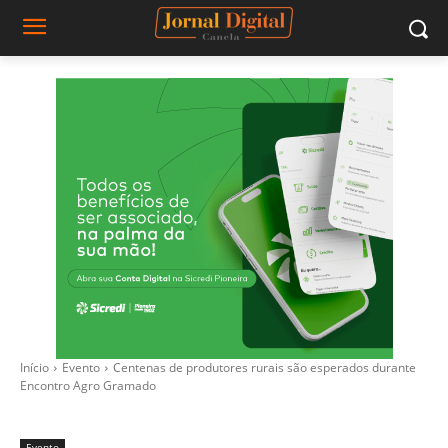
Início
Evento
Centenas de produtores rurais são esperados durante
Encontro Agro Gramado
Evento