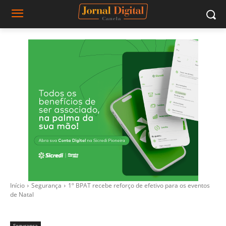
Início
Segurança
1º BPAT recebe reforço de efetivo para os eventos
de Natal
Segurança