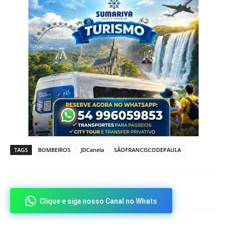
TAGS
BOMBEIROS
JDCanela
SÃOFRANCISCODEPAULA
Clique e siga nosso Canal no Whats