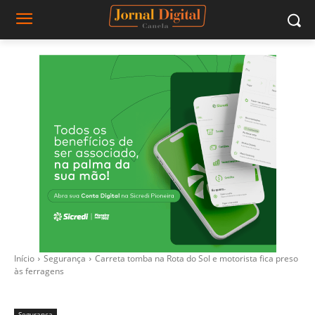
Início
Segurança
Carreta tomba na Rota do Sol e motorista fica preso
às ferragens
Segurança