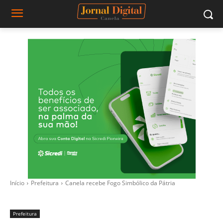
Início
Prefeitura
Canela recebe Fogo Simbólico da Pátria
Prefeitura