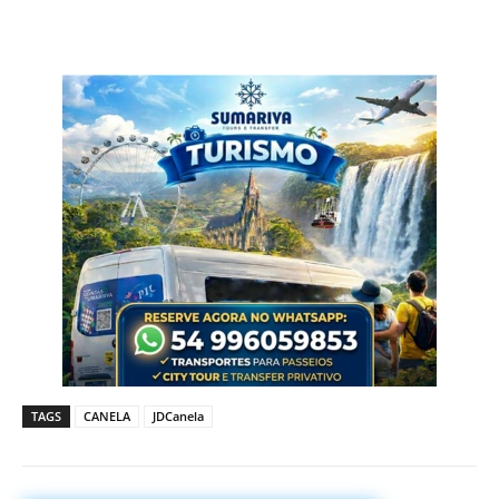
TAGS
CANELA
JDCanela