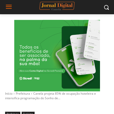
Início
Prefeitura
Canela projeta 85% de ocupação hoteleira e
intensifica programação do Sonho de...
Prefeitura
Turismo