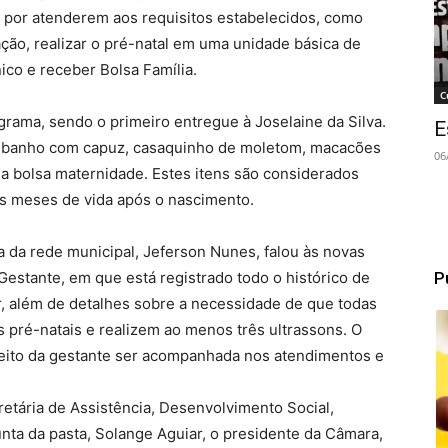
 por atenderem aos requisitos estabelecidos, como
ão, realizar o pré-natal em uma unidade básica de
ico e receber Bolsa Família.
C
grama, sendo o primeiro entregue à Joselaine da Silva.
E
de banho com capuz, casaquinho de moletom, macacões
06
ma bolsa maternidade. Estes itens são considerados
os meses de vida após o nascimento.
a da rede municipal, Jeferson Nunes, falou às novas
P
estante, em que está registrado todo o histórico de
, além de detalhes sobre a necessidade de que todas
s pré-natais e realizem ao menos três ultrassons. O
reito da gestante ser acompanhada nos atendimentos e
retária de Assistência, Desenvolvimento Social,
unta da pasta, Solange Aguiar, o presidente da Câmara,