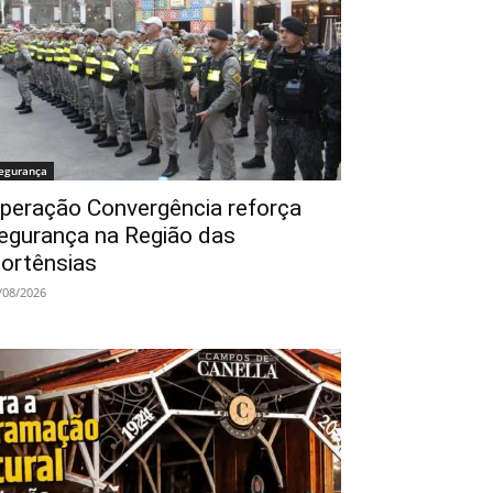
egurança
peração Convergência reforça
egurança na Região das
ortênsias
/08/2026