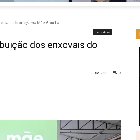
 enxovais do programa Mãe Gaúcha
Prefeitura
ibuição dos enxovais do
233
0