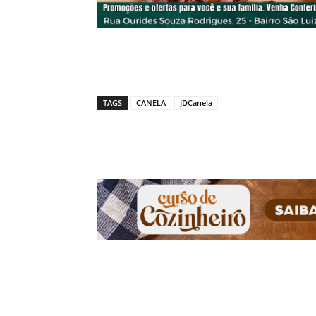
TAGS
CANELA
JDCanela
Compartilhado