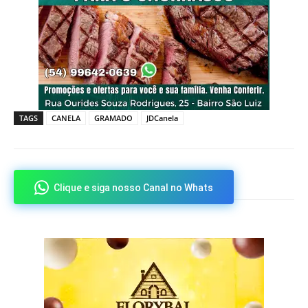
TAGS
CANELA
GRAMADO
JDCanela
Clique e siga nosso Canal no Whats