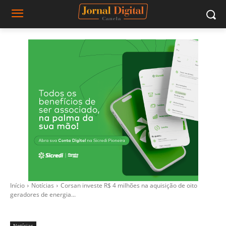
Início
Notícias
Corsan investe R$ 4 milhões na aquisição de oito
geradores de energia...
Notícias