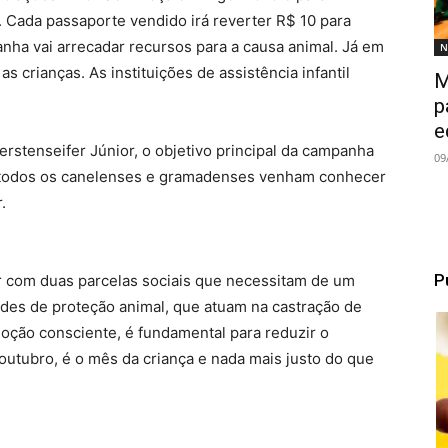
 Cada passaporte vendido irá reverter R$ 10 para
anha vai arrecadar recursos para a causa animal. Já em
N
 crianças. As instituições de assistência infantil
M
p
e
rstenseifer Júnior, o objetivo principal da campanha
09
 todos os canelenses e gramadenses venham conhecer
.
P
ir com duas parcelas sociais que necessitam de um
dades de proteção animal, que atuam na castração de
doção consciente, é fundamental para reduzir o
outubro, é o mês da criança e nada mais justo do que