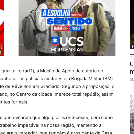
E
T
C
m
 quarta-feira(11), a Moção de Apoio de autoria do
nhecer os policiais militares e a Brigada Militar (BM)
06
te de Réveillon em Gramado. Segundo a proposição, o
 ano, no Centro da cidade, merece total repúdio, assim
ntos formais.
ais que evitaram que algo pior acontecesse, bem como
m trabalho impecável na nossa região, mantendo a
declara o vereador, que também é presidente da Casa