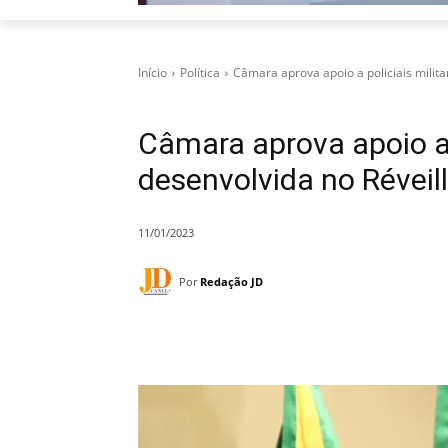
Início
Política
Câmara aprova apoio a policiais milita
Câmara aprova apoio a 
desenvolvida no Révei
11/01/2023
Por
Redação JD