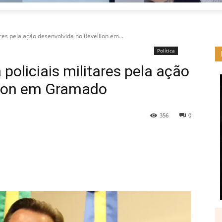
res pela ação desenvolvida no Réveillon em...
Política
policiais militares pela ação
llon em Gramado
356
0