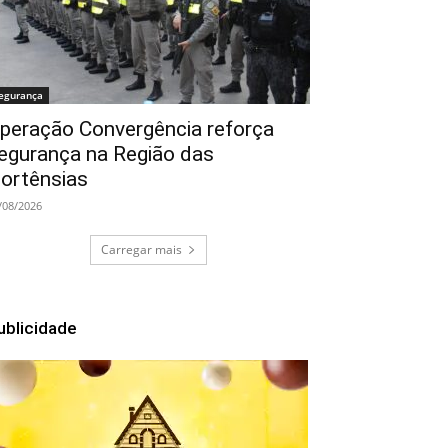
egurança
peração Convergência reforça
egurança na Região das
ortênsias
/08/2026
Carregar mais
ublicidade