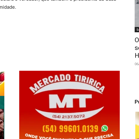
imidade.
S
O
s
H
06
P