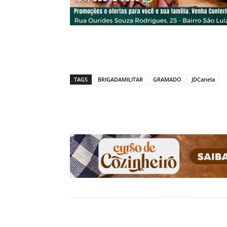
TAGS
BRIGADAMILITAR
GRAMADO
JDCanela
Compartilhado