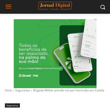
Início
Segurança
Brigada Militar prende trio por homicídio em Canela
Segurança