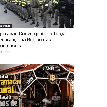
egurança
peração Convergência reforça
egurança na Região das
ortênsias
/08/2026