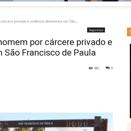
cárcere privado e violência doméstica em São...
Segurança
 homem por cárcere privado e
m São Francisco de Paula
481
0