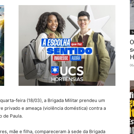
S
O
s
H
06
uarta-feira (18/03), a Brigada Militar prendeu um
 privado e ameaça (violência doméstica) contra a
o de Paula.
res, mãe e filha, compareceram à sede da Brigada