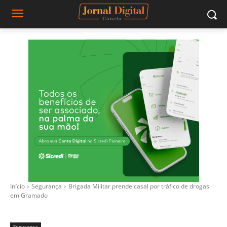
Início
Segurança
Brigada Militar prende casal por tráfico de drogas
em Gramado
Segurança