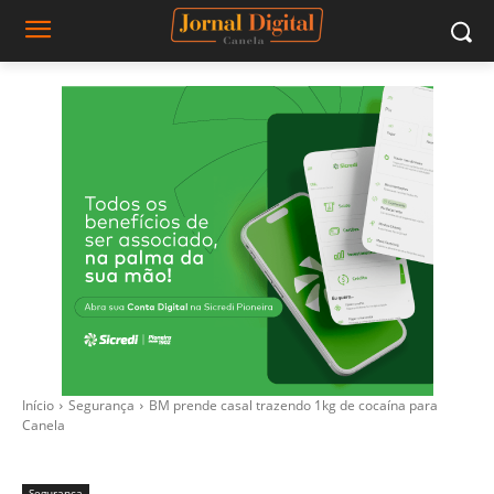
Início
Segurança
BM prende casal trazendo 1kg de cocaína para
Canela
Segurança