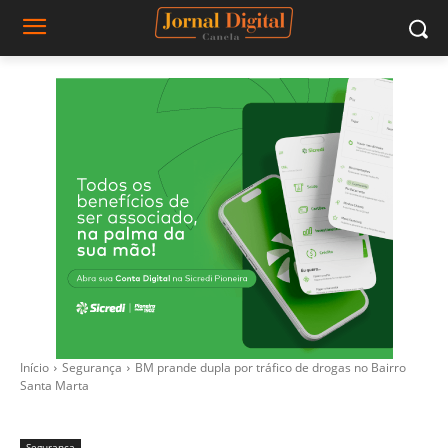
Início
Segurança
BM prande dupla por tráfico de drogas no Bairro
Santa Marta
Segurança