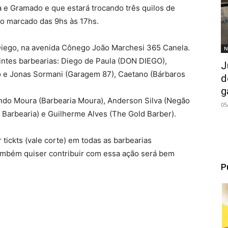
 e Gramado e que estará trocando três quilos de
io marcado das 9hs às 17hs.
Diego, na avenida Cônego João Marchesi 365 Canela.
N
uintes barbearias: Diego de Paula (DON DIEGO),
J
ho e Jonas Sormani (Garagem 87), Caetano (Bárbaros
d
g
ando Moura (Barbearia Moura), Anderson Silva (Negão
05
o Barbearia) e Guilherme Alves (The Gold Barber).
tickts (vale corte) em todas as barbearias
também quiser contribuir com essa ação será bem
P