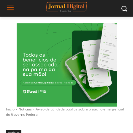
Início
Notícias
Aviso de utilidade pública sobre o auxílio emergencial
do Governo Federal
Notícias