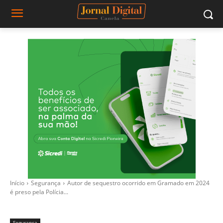
Início
Segurança
Autor de sequestro ocorrido em Gramado em 2024
é preso pela Polícia...
Segurança