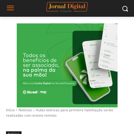
Início
Notícias
Aulas teóricas para primeira habilitação serão
realizadas com ensino remoto
Notícias