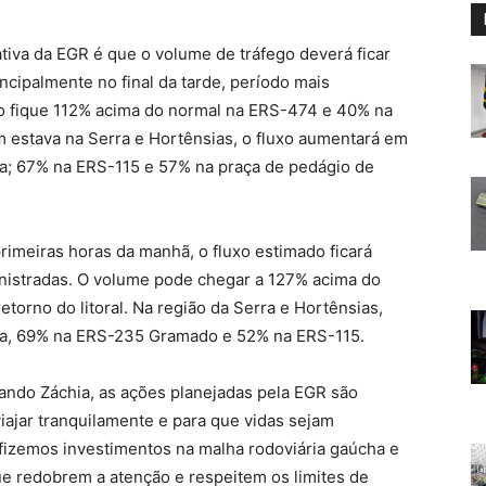
ativa da EGR é que o volume de tráfego deverá ficar
ncipalmente no final da tarde, período mais
o fique 112% acima do normal na ERS-474 e 40% na
em estava na Serra e Hortênsias, o fluxo aumentará em
a; 67% na ERS-115 e 57% na praça de pedágio de
rimeiras horas da manhã, o fluxo estimado ficará
nistradas. O volume pode chegar a 127% acima do
orno do litoral. Na região da Serra e Hortênsias,
la, 69% na ERS-235 Gramado e 52% na ERS-115.
nando Záchia, as ações planejadas pela EGR são
iajar tranquilamente e para que vidas sejam
fizemos investimentos na malha rodoviária gaúcha e
ue redobrem a atenção e respeitem os limites de