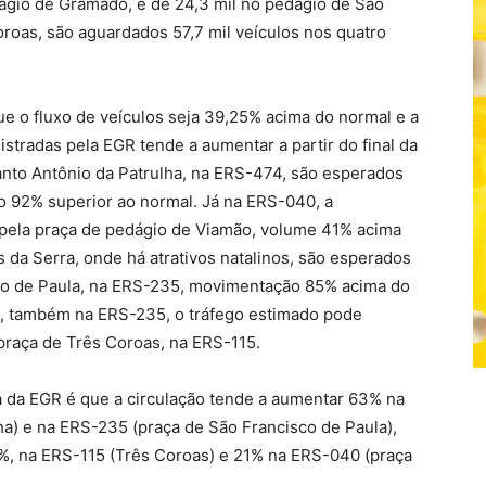
ágio de Gramado, e de 24,3 mil no pedágio de São
roas, são aguardados 57,7 mil veículos nos quatro
que o fluxo de veículos seja 39,25% acima do normal e a
istradas pela EGR tende a aumentar a partir do final da
Santo Antônio da Patrulha, na ERS-474, são esperados
uxo 92% superior ao normal. Já na ERS-040, a
m pela praça de pedágio de Viamão, volume 41% acima
 da Serra, onde há atrativos natalinos, são esperados
sco de Paula, na ERS-235, movimentação 85% acima do
o, também na ERS-235, o tráfego estimado pode
raça de Três Coroas, na ERS-115.
va da EGR é que a circulação tende a aumentar 63% na
a) e na ERS-235 (praça de São Francisco de Paula),
, na ERS-115 (Três Coroas) e 21% na ERS-040 (praça