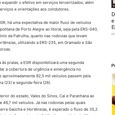
e expandir o efetivo em serviços terceirizados, além
E
serviços e orientações aos condutores.
D
e
GR, há uma expectativa de maior fluxo de veículos
E
politana de Porto Alegre ao litoral, seja pela ERS-040,
07
nio da Patrulha, quanto nas rodovias que levam
Hortênsias, utilizando a ERS-235, em Gramado e São
oroas.
a às praias, a EGR disponibilizará uma segunda
P
ar a cobertura de urgência e emergência no
ue aproximadamente 82,5 mil veículos passem pela
a (23) e segunda-feira (26).
terior do estado, Vales do Sinos, Caí e Paranhana ao
e 46,7 mil veículos. Já nas rodovias pelas quais
 Serra Gaúcha e Hortênsias, é esperado o fluxo de 35,2