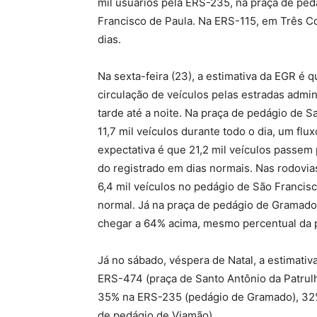
mil usuários pela ERS-235, na praça de ped
Francisco de Paula. Na ERS-115, em Três Co
dias.
Na sexta-feira (23), a estimativa da EGR é 
circulação de veículos pelas estradas admin
tarde até a noite. Na praça de pedágio de 
11,7 mil veículos durante todo o dia, um fl
expectativa é que 21,2 mil veículos passe
do registrado em dias normais. Nas rodovias
6,4 mil veículos no pedágio de São Franci
normal. Já na praça de pedágio de Gramad
chegar a 64% acima, mesmo percentual da p
Já no sábado, véspera de Natal, a estimati
ERS-474 (praça de Santo Antônio da Patrulh
35% na ERS-235 (pedágio de Gramado), 32%
de pedágio de Viamão).