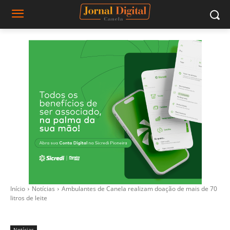
Início
Notícias
Ambulantes de Canela realizam doação de mais de 70
litros de leite
Notícias