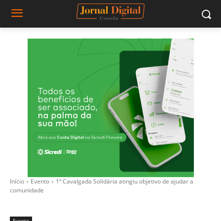
Início
Evento
1ª Cavalgada Solidária atingiu objetivo de ajudar a
comunidade
Evento