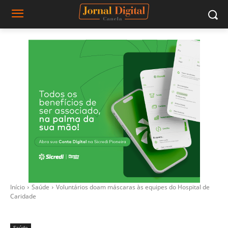
Início
Saúde
Voluntários doam máscaras às equipes do Hospital de
Caridade
Saúde