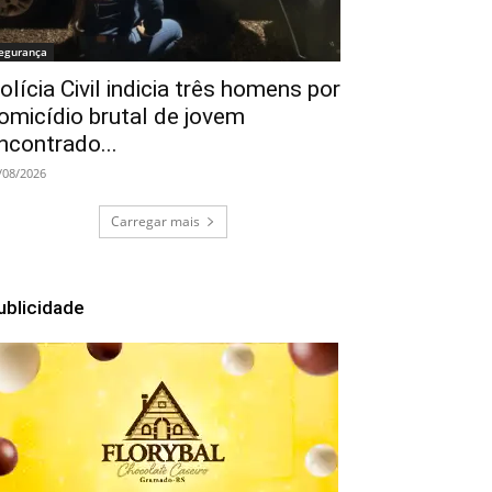
egurança
olícia Civil indicia três homens por
omicídio brutal de jovem
ncontrado...
/08/2026
Carregar mais
ublicidade