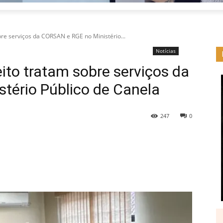
bre serviços da CORSAN e RGE no Ministério...
Notícias
eito tratam sobre serviços da
tério Público de Canela
247
0