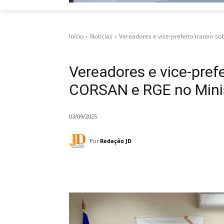
Início
Notícias
Vereadores e vice-prefeito tratam so
Vereadores e vice-pref
CORSAN e RGE no Minis
03/09/2025
Por
Redação JD