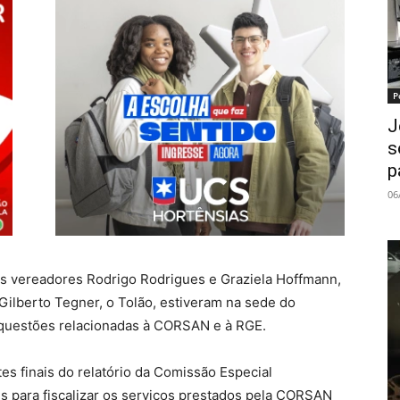
P
J
s
p
06
, os vereadores Rodrigo Rodrigues e Graziela Hoffmann,
ilberto Tegner, o Tolão, estiveram na sede do
e questões relacionadas à CORSAN e à RGE.
tes finais do relatório da Comissão Especial
s para fiscalizar os serviços prestados pela CORSAN