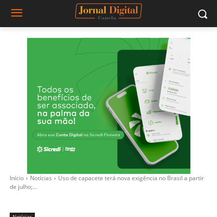
Início
Notícias
Uso de capacete terá nova exigência no Brasil a partir
de julho;...
Notícias