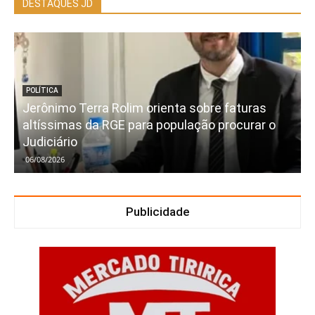
DESTAQUES JD
POLÍTICA
Jerônimo Terra Rolim orienta sobre faturas
altíssimas da RGE para população procurar o
Judiciário
06/08/2026
Publicidade