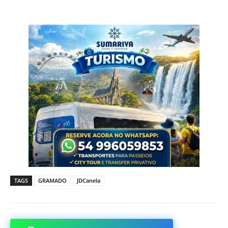
TAGS
GRAMADO
JDCanela