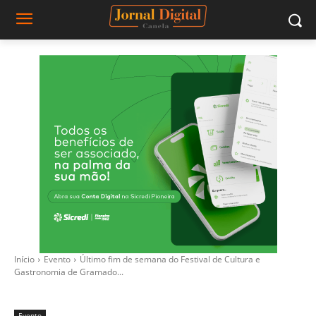
Início
Evento
Último fim de semana do Festival de Cultura e
Gastronomia de Gramado...
Evento