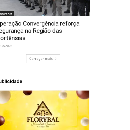
egurança
peração Convergência reforça
egurança na Região das
ortênsias
/08/2026
Carregar mais
ublicidade