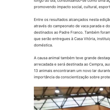
longo do dia, consolidando-se como uma aç
promovendo impacto social, cultural, espor
Entre os resultados alcançados nesta edição
através do campeonato de vaca parada e do 
destinados ao Padre Franco. Também foram 
que serão entregues à Casa Vitória, institu
doméstica.
A causa animal também teve grande destaqu
arrecadada e será destinada ao Cempra, aux
13 animais encontraram um novo lar durante
importância da conscientização sobre prot