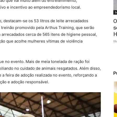
ão que vai muito além do entretenimento,
tivo e incentivo ao empreendedorismo local.
S
O
, destacam-se os 53 litros de leite arrecadados
s
treinão promovido pela Arthus Training, que serão
H
arrecadados cerca de 565 itens de higiene pessoal,
ição que acolhe mulheres vítimas de violência
06
e no evento. Mais de meia tonelada de ração foi
iliando no cuidado de animais resgatados. Além disso,
P
 a feira de adoção realizada no evento, reforçando a
eção e adoção responsável.