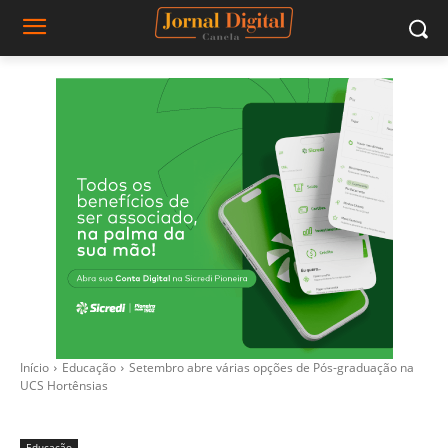
Início
Educação
Setembro abre várias opções de Pós-graduação na
UCS Hortênsias
Educação