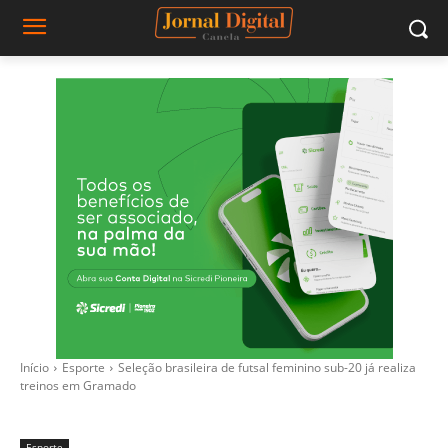
Início
Esporte
Seleção brasileira de futsal feminino sub-20 já realiza
treinos em Gramado
Esporte